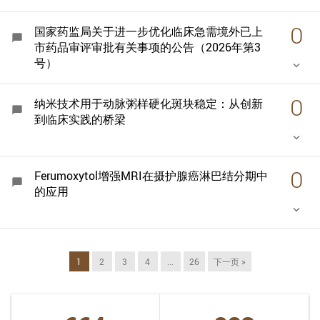
0
国家药监局关于进一步优化临床急需境外已上
chat_bubble
市药品审评审批有关事项的公告（2026年第3
号）
keyboard_arrow_down
0
纳米技术用于动脉粥样硬化斑块稳定：从创新
chat_bubble
到临床实践的桥梁
keyboard_arrow_down
0
Ferumoxytol增强MRI在摄护腺癌淋巴结分期中
chat_bubble
的应用
keyboard_arrow_down
1
2
3
4
...
26
下一页 »