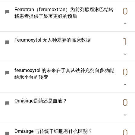
0
Ferrotran（ferumoxtran）为前列腺癌淋巴结转
chat_bubble
移患者提供了显著更好的预后
keyboard_arrow_down
1
Ferumoxytol 无人种差异的临床数据
chat_bubble
keyboard_arrow_down
0
ferumoxytol 的未来在于其从铁补充剂向多功能
chat_bubble
纳米平台的转变
keyboard_arrow_down
0
Omisirge是药还是血液？
chat_bubble
keyboard_arrow_down
0
Omisirge 与传统干细胞有什么区别？
chat_bubble