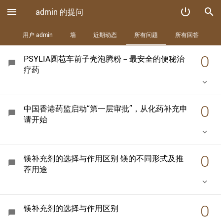
menu
power_settings_new
search
admin 的提问
用户 admin
墙
近期动态
所有问题
所有回答
0
PSYLIA圆苞车前子壳泡腾粉－最安全的便秘治
chat_bubble
疗药
keyboard_arrow_down
0
中国香港药监启动“第一层审批”，从化药补充申
chat_bubble
请开始
keyboard_arrow_down
0
镁补充剂的选择与作用区别 镁的不同形式及推
chat_bubble
荐用途
keyboard_arrow_down
0
镁补充剂的选择与作用区别
chat_bubble