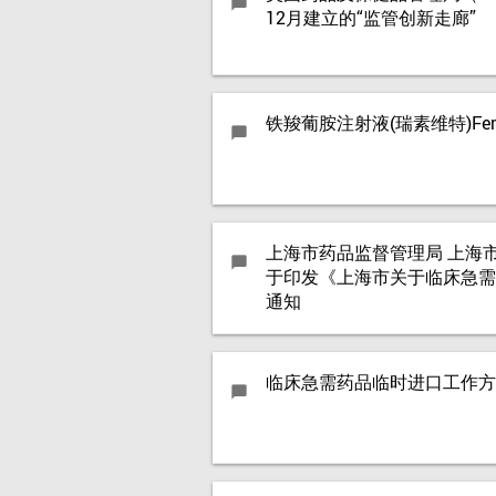
chat_bubble
12月建立的“监管创新走廊”
铁羧葡胺注射液(瑞素维特)Ferucar
chat_bubble
上海市药品监督管理局 上海
chat_bubble
于印发《上海市关于临床急需
通知
临床急需药品临时进口工作方
chat_bubble