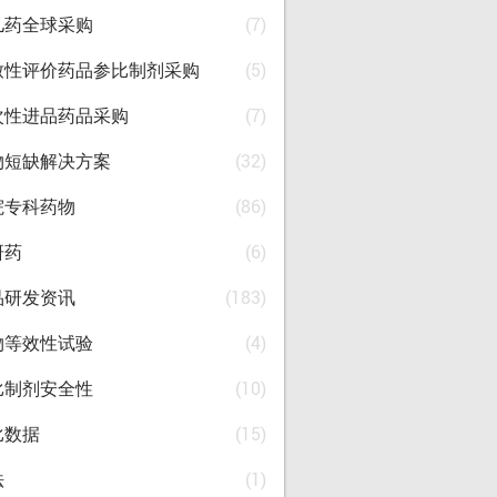
儿药全球采购
(7)
致性评价药品参比制剂采购
(5)
次性进品药品采购
(7)
物短缺解决方案
(32)
院专科药物
(86)
研药
(6)
品研发资讯
(183)
物等效性试验
(4)
比制剂安全性
(10)
比数据
(15)
法
(1)