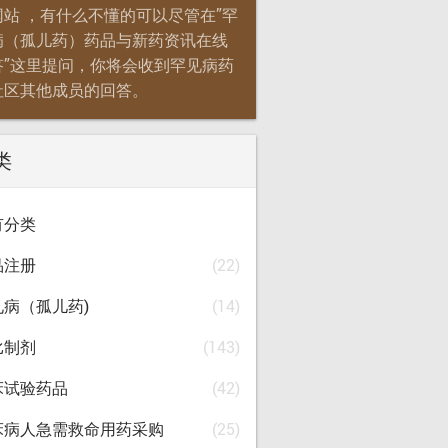
网站 ，有什么不懂的可以尽管在”罕
病（孤儿药）药品与新药资讯在线
答”这里提问，你将会收到罕见病药
社区其他成员的回答。
类
有分类
品注册
(22)
见病（孤儿药)
(14)
比制剂
(143)
床试验药品
(42)
床病人急需救命用药采购
(25)