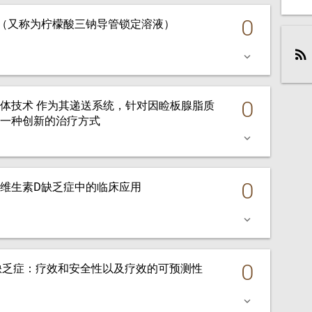
0
封管液 （又称为柠檬酸三钠导管锁定溶液）
keyboard_arrow_down
0
米脂质体技术 作为其递送系统，针对因睑板腺脂质
一种创新的治疗方式
keyboard_arrow_down
0
维生素D缺乏症中的临床应用
keyboard_arrow_down
0
 缺乏症：疗效和安全性以及疗效的可预测性
keyboard_arrow_down