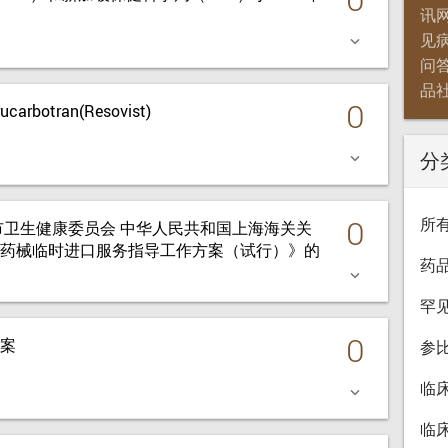
讯
见
keyboard_arrow_down
问
品
0
botran(Resovist)
分
keyboard_arrow_down
0
所
市卫生健康委员会 中华人民共和国上海海关关
药械临时进口服务指导工作方案（试行）》的
药
keyboard_arrow_down
罕
0
案
参
临
keyboard_arrow_down
临