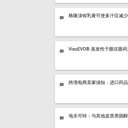
格隆溴铵乳膏可使多汗症减少 
chat_bubble
VisuEVO® 蒸发性干眼症
chat_bubble
跨境电商卖家须知：进口药品
chat_bubble
地夫可特：与其他皮质类固醇
chat_bubble