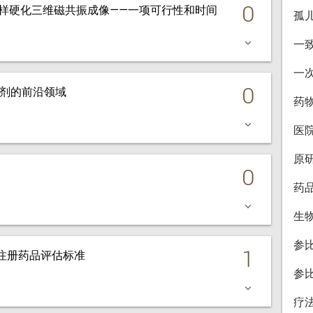
0
颈动脉粥样硬化三维磁共振成像——一项可行性和时间
孤
一
keyboard_arrow_down
一
0
 造影剂的前沿领域
药
keyboard_arrow_down
医
原
0
药
keyboard_arrow_down
生
参
1
 未注册药品评估标准
参
keyboard_arrow_down
疗