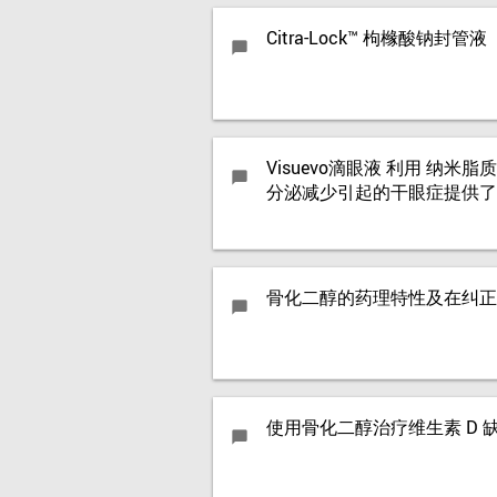
Citra-Lock™ 枸橼酸钠
chat_bubble
Visuevo滴眼液 利用 纳
chat_bubble
分泌减少引起的干眼症提供了
骨化二醇的药理特性及在纠正
chat_bubble
使用骨化二醇治疗维生素 D
chat_bubble