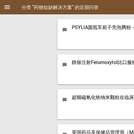
menu
分类 "药物短缺解决方案" 的近期问答
PSYLIA圆苞车前子壳泡腾
chat_bubble
静脉注射Ferumoxytol
chat_bubble
超顺磁氧化铁纳米颗粒在临床
chat_bubble
英国药品及保健品管理局（MH