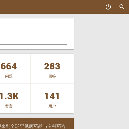
power_settings_new
search
664
283
问题
回答
1.3K
141
留言
用户
迎来到全球罕见病药品与专科药咨