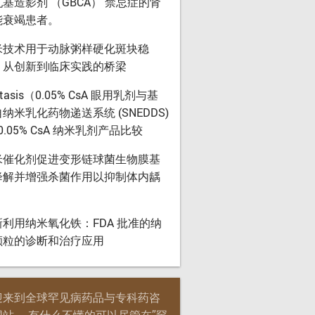
基造影剂 （GBCA） 禁忌症的肾
能衰竭患者。
米技术用于动脉粥样硬化斑块稳
：从创新到临床实践的桥梁
stasis（0.05% CsA 眼用乳剂与基
纳米乳化药物递送系统 (SNEDDS)
 0.05% CsA 纳米乳剂产品比较
米催化剂促进变形链球菌生物膜基
降解并增强杀菌作用以抑制体内龋
新利用纳米氧化铁：FDA 批准的纳
颗粒的诊断和治疗应用
迎来到全球罕见病药品与专科药咨