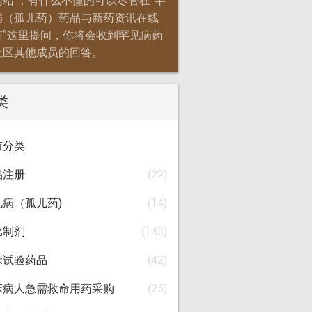
网站 ，有什么不懂的可以尽管在”罕
病（孤儿药）药品与新药资讯在线
答”这里提问，你将会收到罕见病药
社区其他成员的回答。
类
有分类
品注册
(22)
见病（孤儿药)
(14)
比制剂
(143)
床试验药品
(42)
床病人急需救命用药采购
(25)