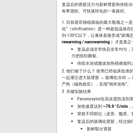
复温后的肾脏活力与新鲜肾脏和传统冷
有希望的、可快速转化的一条路径。
目前器官移植面临的最大瓶颈之一是
化”（vitrification）是一种超
到-130℃以下，让液体直接变成“玻
rewarming / nanowarming ）才
复温必须非常
快且非常均匀
，
力把组织撕裂。
传统水浴或微波加热很难做到
他们做了什么？
使用已经临床批准
一起灌注进大鼠肾脏 → 玻璃化冷却 → 放
产热（磁热效应），实现“
纳米加热
”。
关键实验结果
Ferumoxytol在高浓度防
加热速度达到
~79.9 °C/min
，
肾脏不同部位（皮质、髓质、
复温后的玻璃化肾脏，经过病
新鲜取出肾脏