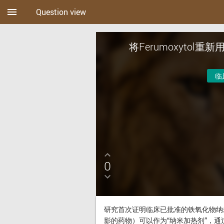
menu
Question view
将Ferumoxyto
临
0
研究首次证明临床已批准的铁氧化物纳米颗粒
影的药物）可以作为“纳米加热剂”，