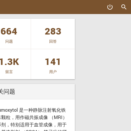
power_settings_new
search
664
283
问题
回答
1.3K
141
留言
用户
关问题
rumoxytol 是一种静脉注射氧化铁
米颗粒，用作磁共振成像 （MRI）
影剂，特别适用于血管成像，用于