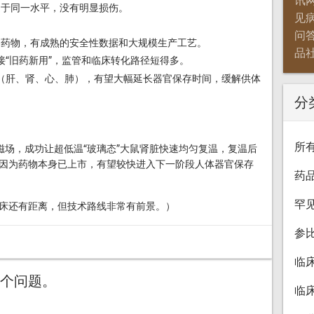
讯
处于同一水平，没有明显损伤。
见
问
DA批准的药物，有成熟的安全性数据和大规模生产工艺。
品
接“旧药新用”，监管和临床转化路径短得多。
（肝、肾、心、肺），有望大幅延长器官保存时间，缓解供体
分
所
l + 磁场，成功让超低温“玻璃态”大鼠肾脏快速均匀复温，复温后
因为药物本身已上市，有望较快进入下一阶段人体器官保存
药
罕
床还有距离，但技术路线非常有前景。）
参
临
个问题。
临