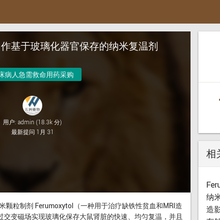
l重新用作基于玻璃化器官保存的纳米复温剂
床病人急需救命用药采购
用户:
admin
(
18.3k
分)
最新提问
1月 31
相
Fe
纳
制剂 Ferumoxytol（一种用于治疗缺铁性贫血和MRI造
造
通过交变磁场实现玻璃化保存大鼠肾脏的快速、均匀复温，并且