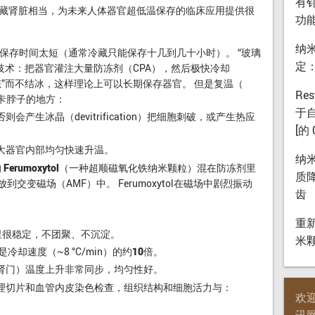
有钆
藏肾脏相当，为未来人体器官超低温保存的临床应用提供很
功
纳
保存时间太短（通常冷藏只能保存十几到几十小时）。 “玻璃
定
低温保存技术：把器官灌注大量防冻剂（CPA），然后极快冷却
璃态”而不结冰，这样理论上可以长期保存器官。
但是复温（
Re
是真正卡脖子的地方
：
于自
否则会产生冰晶（devitrification）把细胞刺破，或产生热应
[的
大器官内部均匀快速升温。
纳
的
Ferumoxytol
（一种超顺磁氧化铁纳米颗粒）混在防冻剂里
质
到交变磁场（AMF）中。 Ferumoxytol在磁场中剧烈振动
齿
重
冻剂里很稳定，不团聚、不沉淀。
米
是冷却速度（~8 °C/min）的约
10倍
。
肾门）温度上升非常同步，均匀性好。
理切片和血管内皮染色检查，组织结构和细胞活力与：
欢