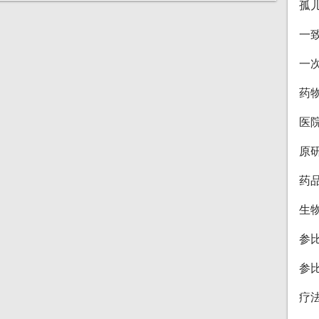
孤
一
一
药
医
原
药
生
参
参
疗