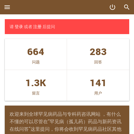
menu
power_settings_new
search
请
登录
或者
注册
后提问
664
283
问题
回答
1.3K
141
留言
用户
欢迎来到全球罕见病药品与专科药咨讯网站 ，有什么
不懂的可以尽管在”罕见病（孤儿药）药品与新药资讯
在线问答”这里提问，你将会收到罕见病药品社区其他