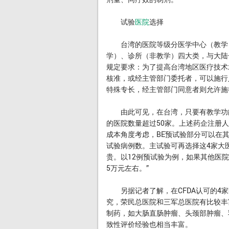
试验
医院
选择
台湾的医院等级分医学中心（教学）
学）、诊所（非教学）四大类，与大陆
规定要求：为了提高台湾地区医疗技术
核准，或经主管部门委托者，可以施行
特殊专长，经主管部门同意者则允许施
由此可见，在台湾，只要有教学功能
的医院数量超过50家。上述药企注册
成本角度考虑，BE预试验部分可以在
试验病例数。主试验可再选择这4家大
贵。以12例预试验为例，如果其他医
5万元左右。”
另据记者了解，在CFDA认可的4家
究，荣民总医院和三军总医院有比较丰
制药，如大肠直肠肿瘤、头颈部肿瘤、
致性评价经验也相当丰富。