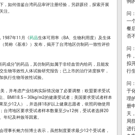
例
下，如何借鉴台湾药品审评注册经验，另辟蹊径，探索开展
关注。
问
一
餐
否
987年11月《
药品
生体可用率（BA、生物利用度）及生体
》（简称《基准》）发布，揭开了台湾地区仿制药一致性评价
问
件
拟
新药成分”的药品，其仿制药如属于非经血管内给药，且能发
行
交生物等效性人体试验研究报告；已上市的治疗浓度狭窄，
加执行生物等效性试验。
问
于
美，并考虑产业结构实际情况做了必要调整：欧盟要求受试
、BMI18.5～30kg/m2的健康受试者；美国要求受试者样本
理的
结果至少12人），并选择18岁以上健康志愿者，依照药物使用
册
台湾地区要求受试者样本数量至少≥12例，受试者选择20
天
、年纪及种族等因素。
局
进
理事长鲍力恒博士表示，虽然制度要求最少12个受试者，