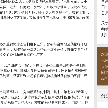
备
或者36个比较常见，人数须参照样本量确定。“批量方面，大小
日
差异。过去，台湾做一致性评价可以用小批量，但现在法规
的1/10，或至少10万颗，哪个更大就选哪一个。曾有企业已
总
批量只做了2万颗，实际将来生产批量远大于100万颗。临床
关
药
则
外重视两岸监管制度的差异。曾参与台湾地区药物临床研
者坦言，大陆的品种拿到台湾做一致性评价，首先要看产品
欢
提交的资料和报备程序也不同。
讯
’，台湾则是‘台湾新’，以在台湾是否上市来归类是不是创新
见
不算仿制药，除机构伦理委员会同意外，还必须台湾FDA申
问
仿制药，只要找到合规的临床试验机构以及合格的医师，经
品
湾药事法》，分为新药和仿制药。其中，第七条对新药的
分
认定属于新成分、新疗效复方或新使用途径制剂的药品。”《台
仿制药系指与台湾地区已核准的药品具有同成分、同剂型、同