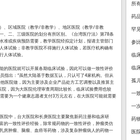
所
药
、区域医院（教学/非教学）、地区医院（教学/非教
罕
一、二、三级医院的划分有所区别。《台湾医疗法》第78条
水准或疾病预防需要，教学医院经拟定计划，报请主管部门
参
人体试验；非教学医院不得施行人体试验，若医疗机构确有
临
行人体试验。
临
的医院就可以开展各期临床试验，因此可以做一致性评价
人员指出：“虽然大陆基于数据互认，只认可了4家机构。但从
孤
其他医院做，因为主要涉及企业产品处方工艺调整以及推算主
医院，因为大医院伦理审查周期比较长，临床试验费用也较
一
院需要为一个健康志愿者支付3万元左右，在大医院可能就需要
一
医院中，台大医院和长庚医院主要聚焦新药注册和临床研
药
富的一致性评价经验，除常规药物的一致性评价，肿瘤类仿
乳房肿瘤、脑瘤、血癌等药物，涉及复杂肿瘤病人的药物一
医