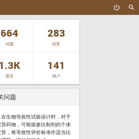
power_settings_new
search
664
283
问题
回答
1.3K
141
留言
用户
关问题
：在生物等效性试验设计时，对于
变异药物，可根据参比制剂的个体
变异，将等效性评价标准作适当比