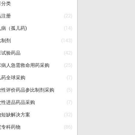
有分类
品注册
(22)
见病（孤儿药)
(14)
比制剂
(143)
床试验药品
(42)
床病人急需救命用药采购
(25)
儿药全球采购
(7)
致性评价药品参比制剂采购
(5)
次性进品药品采购
(7)
物短缺解决方案
(32)
院专科药物
(86)