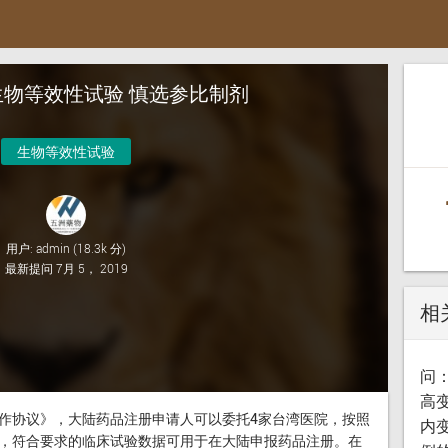
物等效性试验 慎选参比制剂
生物等效性试验
用户:
admin
(
18.3k
分)
最新提问
7月 5， 2019
相
问
高
作协议》，大陆药品注册申请人可以委托4家台湾医院，按照
内
，符合要求的临床试验数据可用于在大陆申报药品注册。在