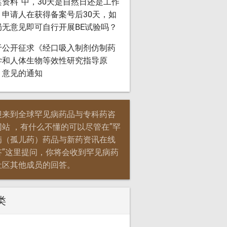
案资料”中，30天是自然日还是工作
？申请人在获得备案号后30天，如
局无意见即可自行开展BE试验吗？
于公开征求《经口吸入制剂仿制药
学和人体生物等效性研究指导原
》意见的通知
迎来到全球罕见病药品与专科药咨
网站 ，有什么不懂的可以尽管在”罕
病（孤儿药）药品与新药资讯在线
答”这里提问，你将会收到罕见病药
社区其他成员的回答。
类