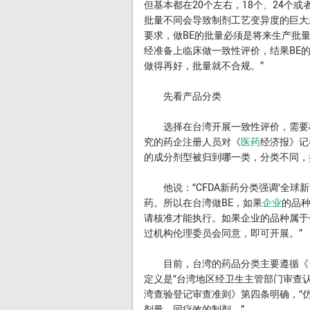
但基本都在20个左右，18个、24个
批量不同会导致制剂工艺变异度的巨大
要求，做BE的批量必须是将来生产批量
经准备上临床做一致性评价，结果BE的
做得再好，批量就不合规。”
先看产品分类
选择在台湾开展一致性评价，需要格
究的药企注册人员对《
医药
经济报》记
的成分剂型被归到哪一类，分类不同，
他说：“CFDA新药分类强调‘全球新
药。所以在台湾做BE，如果
企业
的品种
请核准才能执行。如果企业的品种属于
过机构伦理委员会同意，即可开展。”
目前，台湾的药品分类主要遵循《台
定义是“台湾地区经卫生主管部门审查
湾查验登记审查准则》第四条明确，“
剂量、同疗效的制剂。”