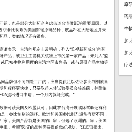
原
药
题，也是部分大陆药企考虑借道台湾做BE的重要原因。以
生
》要求参比制剂为美国辉瑞原研品种，该品种在大陆地区并未
药品，类似情况还有很多。
参
谊表示，台湾的规定非常明确，列入“监视新药成分”的药
参
研产品，或卫生主管机关核准上市的第一家产品；未列入“监
，或已知生物利用度的台湾地区市售品，或与原研产品生物等
疗
同品牌但不同制造工厂的，应当提供足以佐证参比制剂质量
期和程序更快捷，只要取得人体试验委员会核准函，并附临
DA提出进口申请，一个月内就能完成。”
据可获美国及欧盟认可，因此在台湾开展临床试验还有利
的是，参比制剂的选择。欧洲和美国参比制剂通常有所不同，
厂家，美国产品就是美国的厂家，但选了欧洲的厂家，美国
报，希望‘双报’的品种需要提前做好规划。”江庭谊指出。